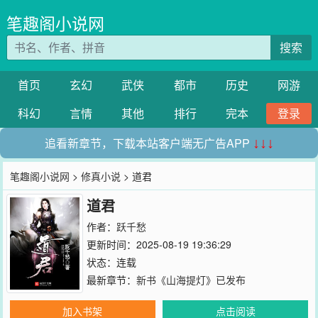
笔趣阁小说网
搜索
首页
玄幻
武侠
都市
历史
网游
科幻
言情
其他
排行
完本
登录
追看新章节，下载本站客户端无广告APP
↓↓↓
笔趣阁小说网
>
修真小说
> 道君
道君
作者：
跃千愁
更新时间：2025-08-19 19:36:29
状态：连载
最新章节：
新书《山海提灯》已发布
加入书架
点击阅读