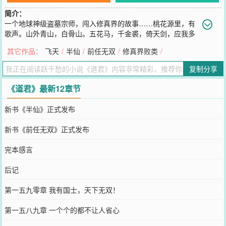
简介：
一个地球神级盗墓宗师，闯入修真界的故事……桃花源里，有
歌声。山外青山，白骨山。五花马，千金裘，倚天剑，应我多
情，啾啾鬼鸣，美人薄嗔。天地无垠，谁家旗鼓，碧落黄泉，万古高
其它作品：
飞天
/
半仙
/
前任无双
/
修真界败类
/
楼。为义气争雄！为乱世争霸！你好，仙侠！作者自定义标签:争霸流
您要是觉得《
道君
》还不错的话请不要忘记向您QQ群和微博微信里的
复制分享
朋友推荐哦！
《道君》最新12章节
新书《半仙》正式发布
新书《前任无双》正式发布
完本感言
后记
第一五九零章 我有国士，天下无双！
第一五八九章 一个个的都不让人省心