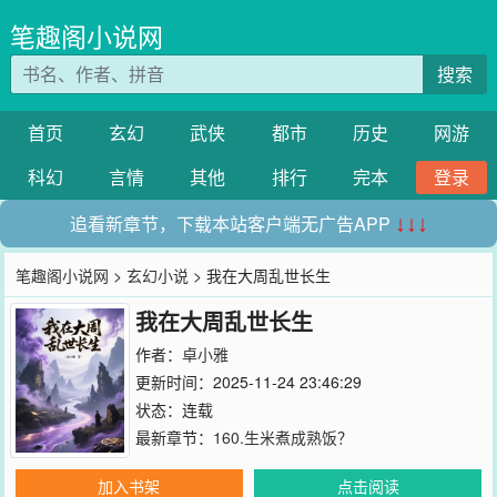
笔趣阁小说网
搜索
首页
玄幻
武侠
都市
历史
网游
科幻
言情
其他
排行
完本
登录
追看新章节，下载本站客户端无广告APP
↓↓↓
笔趣阁小说网
>
玄幻小说
> 我在大周乱世长生
我在大周乱世长生
作者：
卓小雅
更新时间：2025-11-24 23:46:29
状态：连载
最新章节：
160.生米煮成熟饭？
加入书架
点击阅读