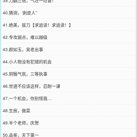
39.力翻三倍，气壮一炷香！
40.猜测，‘剥皮人”
41.绝美，拔刀【求追读！求追读！】
42.专攻弱点，难以越级
43.颜如玉，吴老出事
44.小人物没有犯错的机会
45.阴翳气氛，三等执事
46.世道不应该这样，忍耐一课
47.一个机会，你别怪我…
48.生辰，做菜
49.半个老师，庆贺
50.品鉴，天下第一