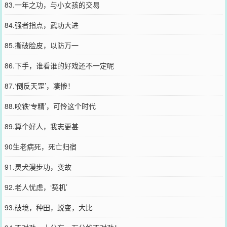
83.一年之功，与小女孩的交易
84.强者指点，武功大进
85.撕破脸皮，以防万一
86.下手，谁看谁的好戏还不一定呢
87.‘倒反天罡’，凄惨！
88.咬铁‘专精’，可怜这个时代
89.算个好人，我志更甚
90生老病死，死亡归宿
91.灵犬漫步功，变故
92.老人忧虑，‘契机’
93.破境，种田，蜕变，大比