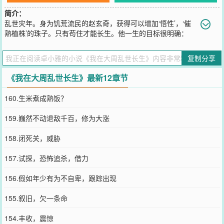
简介：
乱世灾年。身为饥荒流民的赵玄奇，获得可以增加‘悟性’，‘催
熟植株’的珠子。只有苟住才能长生。他一生的目标很明确：
“苟住”，“练武”，“修真”！沧海枯，顽石烂。我于大周…长生不灭。
……【长生流】【剧情向】【不圣母】【杀伐果断】
复制分享
您要是觉得《
我在大周乱世长生
》还不错的话请不要忘记向您QQ群和
微博微信里的朋友推荐哦！
《我在大周乱世长生》最新12章节
160.生米煮成熟饭？
159.巍然不动退敌千百，修为大涨
158.闭死关，威胁
157.试探，恐怖追杀，借力
156.假如年少有为不自卑，跟踪出现
155.叙旧，欠一条命
154.丰收，震惊