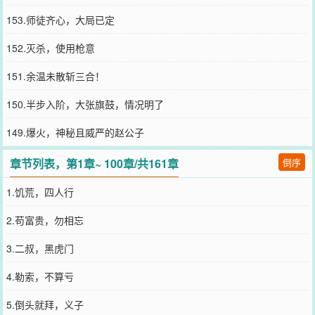
153.师徒齐心，大局已定
152.灭杀，使用枪意
151.余温未散斩三合！
150.半步入阶，大张旗鼓，情况明了
149.爆火，神秘且威严的赵公子
章节列表，第1章~ 100章/共161章
倒序
1.饥荒，四人行
2.苟富贵，勿相忘
3.二叔，黑虎门
4.勒索，不算亏
5.倒头就拜，义子