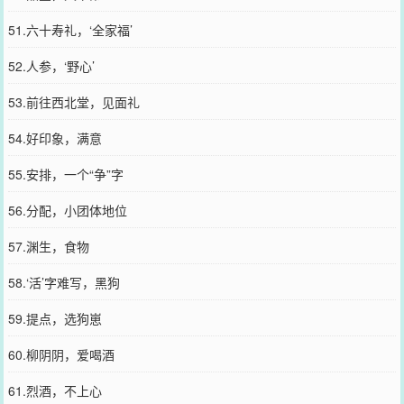
51.六十寿礼，‘全家福’
52.人参，‘野心’
53.前往西北堂，见面礼
54.好印象，满意
55.安排，一个“争”字
56.分配，小团体地位
57.渊生，食物
58.‘活’字难写，黑狗
59.提点，选狗崽
60.柳阴阴，爱喝酒
61.烈酒，不上心