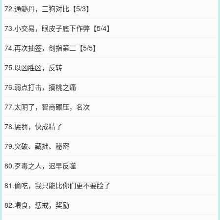
72.通髓丹，三狗对比【5/3】
73.小交易，眼皮子底下作弊【5/4】
74.再次抽签，剑指第二【5/5】
75.以凶胜凶，反转
76.弱点打击，摘桃之痛
77.太阴了，智商碾压，名次
78.惩罚，快成精了
79.突破、藏拙、秘密
80.歹毒之人，迟早反噬
81.偷吃，我只能比你们更不要脸了
82.喂食，惩戒，奖励