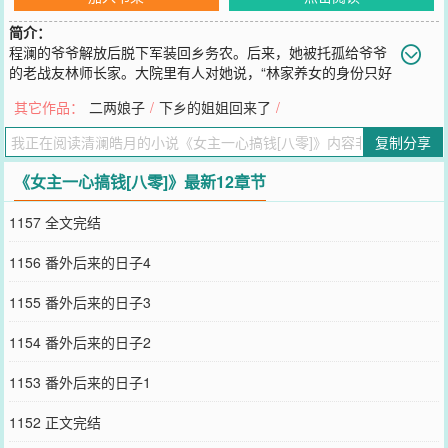
简介：
程澜的爷爷解放后脱下军装回乡务农。后来，她被托孤给爷爷
的老战友林师长家。大院里有人对她说，“林家养女的身份只好
去骗骗外头的人，才好利益最大化。我们这样的家庭你就别想了。”程
其它作品：
二两娘子
/
下乡的姐姐回来了
/
澜很想回她，“想多了，伯母。我对你家其实不感兴趣！”起初她只是
借着改革开放的东风一心搞钱，让自己寄人篱下也能过得很好。渐渐
复制分享
的就体会到了搞到钱的种种快乐……PS：林琅高三高考，程澜高二高
考是因为我写到中途才想到八零年代高中是两年制。涉及的章节众多
《女主一心搞钱[八零]》最新12章节
且分散，完结再统一修改。预收文《九零之乘风破浪》楚昭被逼婚走
投无路，不得不准备放弃高中学业、离家出走南下打工。没想到臭名
1157 全文完结
昭著的邻居韩霄向自己伸出了援手。随着认识加深，她发觉离家十年
后从南方回来的韩霄和大家说得完全不一样。他带她见识了一片广阔
1156 番外后来的日子4
天地，让她知道在改革开放的时代浪潮中自己大有可为。从此携手奔
富，在那个虽然有愚昧落后却依然充满希望的年代乘风破浪。
1155 番外后来的日子3
您要是觉得《
女主一心搞钱[八零]
》还不错的话请不要忘记向您QQ群
和微博微信里的朋友推荐哦！
1154 番外后来的日子2
1153 番外后来的日子1
1152 正文完结