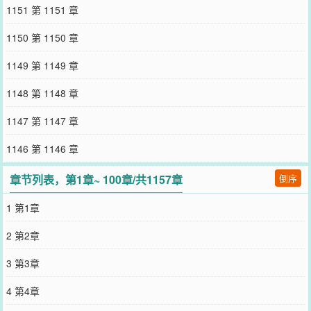
1151 第 1151 章
1150 第 1150 章
1149 第 1149 章
1148 第 1148 章
1147 第 1147 章
1146 第 1146 章
章节列表，第1章~ 100章/共1157章
倒序
1 第1章
2 第2章
3 第3章
4 第4章