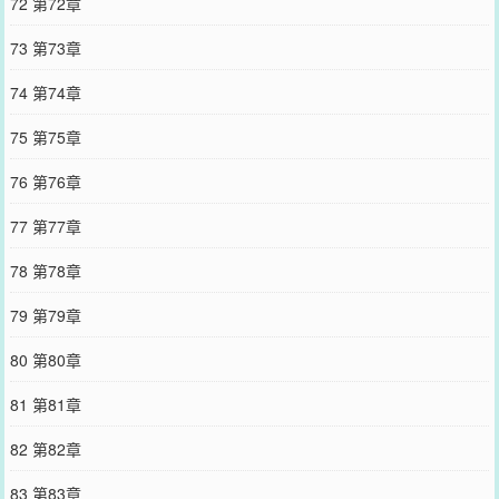
72 第72章
73 第73章
74 第74章
75 第75章
76 第76章
77 第77章
78 第78章
79 第79章
80 第80章
81 第81章
82 第82章
83 第83章