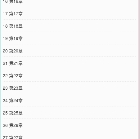
16 第16章
17 第17章
18 第18章
19 第19章
20 第20章
21 第21章
22 第22章
23 第23章
24 第24章
25 第25章
26 第26章
27 第27章