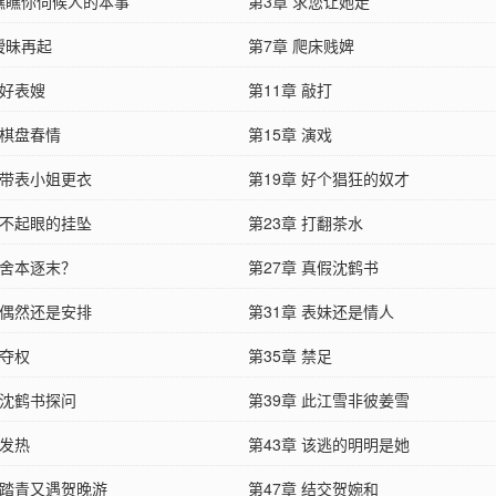
 瞧瞧你伺候人的本事
第3章 求您让她走
暧昧再起
第7章 爬床贱婢
 好表嫂
第11章 敲打
 棋盘春情
第15章 演戏
 带表小姐更衣
第19章 好个猖狂的奴才
 不起眼的挂坠
第23章 打翻茶水
 舍本逐末？
第27章 真假沈鹤书
 偶然还是安排
第31章 表妹还是情人
 夺权
第35章 禁足
 沈鹤书探问
第39章 此江雪非彼姜雪
 发热
第43章 该逃的明明是她
 踏青又遇贺晚游
第47章 结交贺婉和