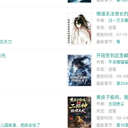
情道无法增长
作者：
过一万次
状态：连载
更新时间：07-10 0
终见天刀
最新章节：
等
月光
开局签到武圣
作者：
不关橙猫
状态：连载
更新时间：08-06 0
最新章节：
第25
黄皮子偷鸡，
作者：
五冠绝尘
状态：连载
更新时间：08-04 2
个女儿国故事，虎妖全信了
最新章节：
第16