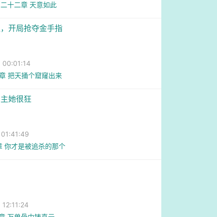
二十二章 天意如此
祖，开局抢夺金手指
0:01:14
4章 把天捅个窟窿出来
宗主她很狂
1:41:49
章 你才是被追杀的那个
2:11:24
8章 万兽骨中铸真元