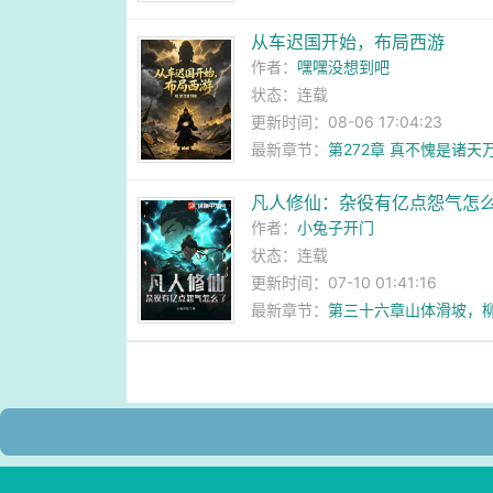
从车迟国开始，布局西游
作者：
嘿嘿没想到吧
状态：连载
更新时间：08-06 17:04:23
最新章节：
第272章 真不愧是诸
凡人修仙：杂役有亿点怨气怎
作者：
小兔子开门
状态：连载
更新时间：07-10 01:41:16
最新章节：
第三十六章山体滑坡，