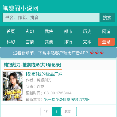
笔趣阁小说网
搜索
首页
玄幻
武侠
都市
历史
网游
科幻
言情
其他
排行
完本
登录
↓↓↓
追看新章节，下载本站客户端无广告APP
纯银刻刀-搜索结果(共1条记录)
[都市]我的极品厂妹
作者：
纯银刻刀
状态：连载
更新时间：08-09 17:58:04
最新章节：
第一卷 第245章 安装监控器
1/1
1