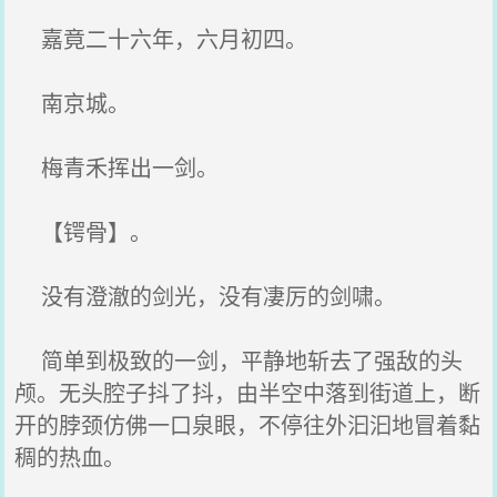
嘉竟二十六年，六月初四。
南京城。
梅青禾挥出一剑。
【锷骨】。
没有澄澈的剑光，没有凄厉的剑啸。
简单到极致的一剑，平静地斩去了强敌的头
颅。无头腔子抖了抖，由半空中落到街道上，断
开的脖颈仿佛一口泉眼，不停往外汩汩地冒着黏
稠的热血。