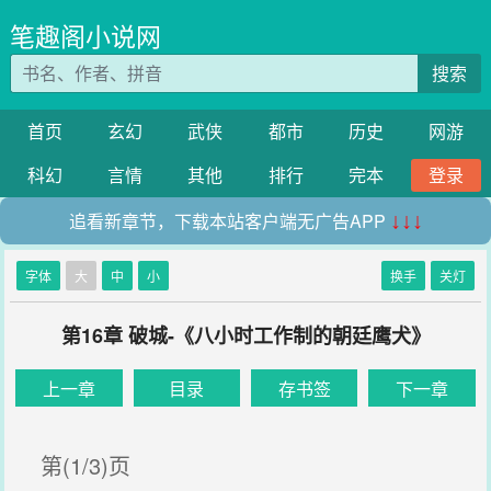
笔趣阁小说网
搜索
首页
玄幻
武侠
都市
历史
网游
科幻
言情
其他
排行
完本
登录
追看新章节，下载本站客户端无广告APP
↓↓↓
字体
大
中
小
换手
关灯
第16章 破城-《八小时工作制的朝廷鹰犬》
上一章
目录
存书签
下一章
第(1/3)页