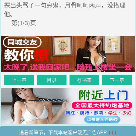
探出头骂了一句穷鬼，月骨呵呵两声，没搭理
他。
第(1/3)页
上一章
目录
存书签
下一章
追看新章节，下载本站客户端无广告APP
↓↓↓