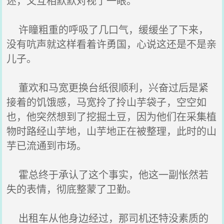
述，又互相默默对视了一眼。
许瞳粗重的呼吸了几口气，缓缓坐了下来，
没有吭声就这样看着许勇国，心说这还是不是亲
儿子。
董欢和马宽更换台纸很顺利，兴奋过后是紧
接着的饥饿感，马宽拎了拎山芋袋子，空空如
也，他突然想到了挖掘土豆，因为他们在采集植
物时路经山芋地，山芋地正在被整理，此时的山
芋已流通到市场。
霍总终于承认了这个事实，他这一副怅然若
失的表情，彻底整蒙了卫勤。
出租车从他身边经过，那司机还特没素质的