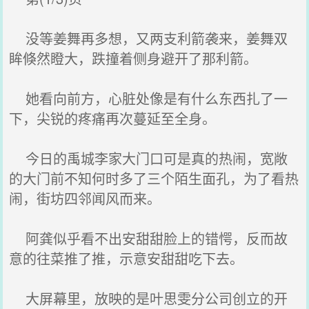
没等姜舞再多想，又两支利箭袭来，姜舞双
眸倏然瞪大，跌撞着侧身避开了那利箭。
她看向前方，心脏处像是有什么东西扎了一
下，尖锐的疼痛再次蔓延至全身。
今日的禹城李家大门口可是真的热闹，宽敞
的大门前不知何时多了三个陌生面孔，为了看热
闹，街坊四邻闻风而来。
阿龚似乎看不出安甜甜脸上的错愕，反而故
意的往菜推了推，示意安甜甜吃下去。
大屏幕里，放映的是叶思雯分公司创立的开