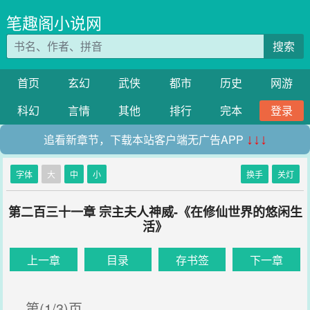
笔趣阁小说网
搜索
首页
玄幻
武侠
都市
历史
网游
科幻
言情
其他
排行
完本
登录
追看新章节，下载本站客户端无广告APP
↓↓↓
字体
大
中
小
换手
关灯
第二百三十一章 宗主夫人神威-《在修仙世界的悠闲生
活》
上一章
目录
存书签
下一章
第(1/3)页